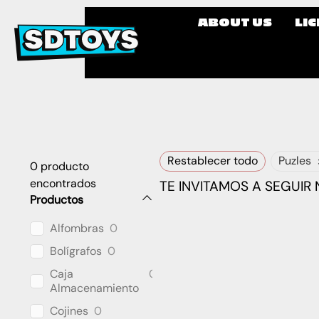
ABOUT US
LI
Restablecer todo
Puzles
0
producto
encontrados
TE INVITAMOS A SEGUIR
Productos
Alfombras
0
Bolígrafos
0
Caja
0
Almacenamiento
Cojines
0