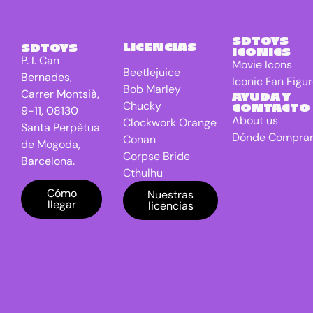
Libreta Luz
0
Libreta
0
SDTOYS
LICENCIAS
SDTOYS
Réplica
ICONICS
P. I. Can
Movie Icons
Llaveros
12
Beetlejuice
Bernades,
Iconic Fan Figu
Bob Marley
Mantas
0
Carrer Montsià,
AYUDA Y
Chucky
CONTACTO
9-11, 08130
Mini figuras
34
About us
Clockwork Orange
Santa Perpètua
Mochilas /
0
Dónde Compra
Conan
de Mogoda,
Bolsos
Corpse Bride
Barcelona.
Cthulhu
Moldes
0
DC Universe
Cómo
Nuestras
Movie Icons
0
llegar
licencias
Batman
Navidad
0
Dragon Ball
E.T. the Extra-
Nuevos
4
Lanzamientos
Terrestrial
El Señor de los
Papelería
0
anillos
Peluches
0
Freddy VS Jason