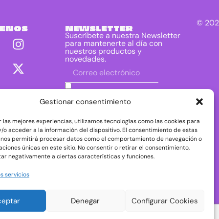
© 202
UENOS
NEWSLETTER
Suscríbete a nuestra Newsletter
para mantenerte al día con
nuestros productos y
novedades.
He leído y acepto las condiciones
contenidas en la política de privacidad
Gestionar consentimiento
sobre el tratamiento de mis datos para
el envío de la newsletter.
r las mejores experiencias, utilizamos tecnologías como las cookies para
DIRAC DIST, S.L. como responsable del
/o acceder a la información del dispositivo. El consentimiento de estas
tratamiento tratará tus datos con la finalidad de
 nos permitirá procesar datos como el comportamiento de navegación o
dar respuesta a tu consulta o petición. Puedes
caciones únicas en este sitio. No consentir o retirar el consentimiento,
acceder, rectificar y suprimir tus datos, así como
ejercer otros derechos consultando la
ar negativamente a ciertas características y funciones.
información adicional y detallada sobre
protección de datos en nuestra
Política de
s servicios
Privacidad
ceptar
Denegar
Configurar Cookies