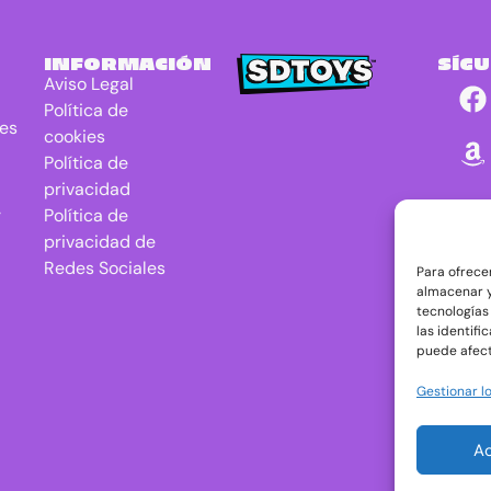
INFORMACIÓN
SÍG
Aviso Legal
Política de
res
cookies
Política de
privacidad
r
Política de
privacidad de
Redes Sociales
Para ofrece
almacenar y
tecnologías
las identifi
puede afect
Gestionar lo
A