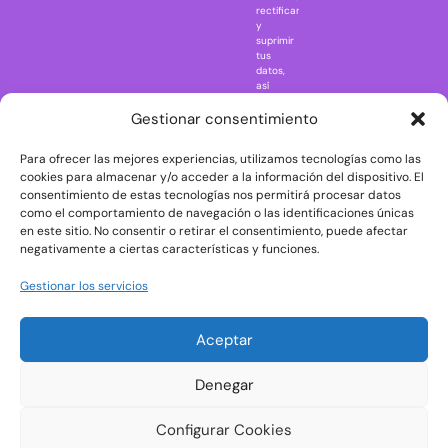
rectificar
One Piece
y
suprimir
Regreso al
tus
futuro
datos,
así
Rick and
como
Morty
ejercer
Gestionar consentimiento
otros
Scarface
derechos
Para ofrecer las mejores experiencias, utilizamos tecnologías como las
consultando
The Big Bang
la
cookies para almacenar y/o acceder a la información del dispositivo. El
Theory
información
consentimiento de estas tecnologías nos permitirá procesar datos
adicional
The Blues
como el comportamiento de navegación o las identificaciones únicas
y
en este sitio. No consentir o retirar el consentimiento, puede afectar
Brothers
detallada
negativamente a ciertas características y funciones.
sobre
The Exorcist
protección
de
The
Gestionar los servicios
datos
Godfather
en
nuestra
The Goonies
Aceptar
Política
The Shining
de
Privacidad
Universal
Denegar
Monsters
Wednesday
Configurar Cookies