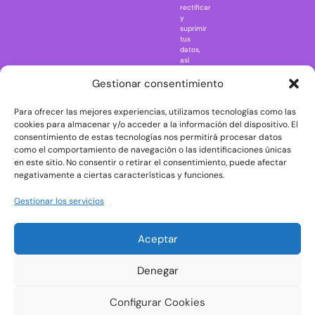
rectificar
One Piece
y
suprimir
Regreso al
tus
futuro
datos,
así
Rick and
como
Morty
ejercer
Gestionar consentimiento
otros
Scarface
derechos
Para ofrecer las mejores experiencias, utilizamos tecnologías como las
consultando
The Big Bang
la
cookies para almacenar y/o acceder a la información del dispositivo. El
Theory
información
consentimiento de estas tecnologías nos permitirá procesar datos
adicional
The Blues
como el comportamiento de navegación o las identificaciones únicas
y
en este sitio. No consentir o retirar el consentimiento, puede afectar
Brothers
detallada
negativamente a ciertas características y funciones.
sobre
The Exorcist
protección
de
The
Gestionar los servicios
datos
Godfather
en
nuestra
The Goonies
Aceptar
Política
The Shining
de
Privacidad
Universal
Denegar
Monsters
Wednesday
Configurar Cookies