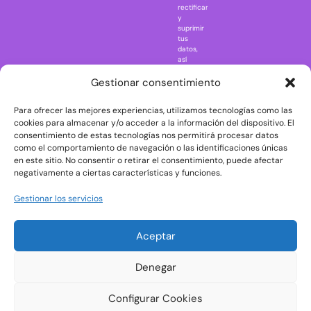
rectificar
One Piece
y
suprimir
Regreso al
tus
futuro
datos,
así
Rick and
como
Morty
ejercer
Gestionar consentimiento
otros
Scarface
derechos
Para ofrecer las mejores experiencias, utilizamos tecnologías como las
consultando
The Big Bang
la
cookies para almacenar y/o acceder a la información del dispositivo. El
Theory
información
consentimiento de estas tecnologías nos permitirá procesar datos
adicional
The Blues
como el comportamiento de navegación o las identificaciones únicas
y
en este sitio. No consentir o retirar el consentimiento, puede afectar
Brothers
detallada
negativamente a ciertas características y funciones.
sobre
The Exorcist
protección
de
The
Gestionar los servicios
datos
Godfather
en
nuestra
The Goonies
Aceptar
Política
The Shining
de
Privacidad
Universal
Denegar
Monsters
Wednesday
Configurar Cookies