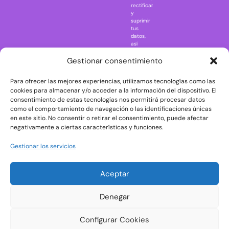
rectificar
One Piece
y
suprimir
Regreso al
tus
futuro
datos,
así
Rick and
como
Morty
ejercer
Gestionar consentimiento
otros
Scarface
derechos
Para ofrecer las mejores experiencias, utilizamos tecnologías como las
consultando
The Big Bang
la
cookies para almacenar y/o acceder a la información del dispositivo. El
Theory
información
consentimiento de estas tecnologías nos permitirá procesar datos
adicional
The Blues
como el comportamiento de navegación o las identificaciones únicas
y
en este sitio. No consentir o retirar el consentimiento, puede afectar
Brothers
detallada
negativamente a ciertas características y funciones.
sobre
The Exorcist
protección
de
The
Gestionar los servicios
datos
Godfather
en
nuestra
The Goonies
Aceptar
Política
The Shining
de
Privacidad
Universal
Denegar
Monsters
Wednesday
Configurar Cookies