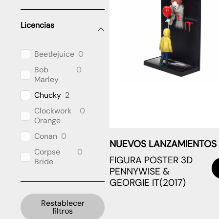
Licencias
Beetlejuice
0
Bob
0
Marley
Chucky
2
Clockwork
0
Orange
Conan
0
NUEVOS LANZAMIENTOS
Corpse
0
FIGURA POSTER 3D
Bride
PENNYWISE &
Cthulhu
0
GEORGIE IT(2017)
DC
0
Universe
Restablecer
filtros
Dragon
0