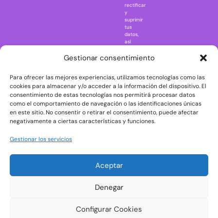
rectificar
One Piece
y
suprimir
Regreso al
tus
futuro
datos,
así
Rick and
como
Morty
ejercer
Gestionar consentimiento
otros
Scarface
derechos
Para ofrecer las mejores experiencias, utilizamos tecnologías como las
consultando
The Big Bang
la
cookies para almacenar y/o acceder a la información del dispositivo. El
Theory
información
consentimiento de estas tecnologías nos permitirá procesar datos
adicional
The Blues
como el comportamiento de navegación o las identificaciones únicas
y
en este sitio. No consentir o retirar el consentimiento, puede afectar
Brothers
detallada
negativamente a ciertas características y funciones.
sobre
The Exorcist
protección
de
The
Gestionar los servicios
datos
Godfather
en
nuestra
The Goonies
Aceptar
Política
The Shining
de
Privacidad
Universal
Denegar
Monsters
Wednesday
Configurar Cookies