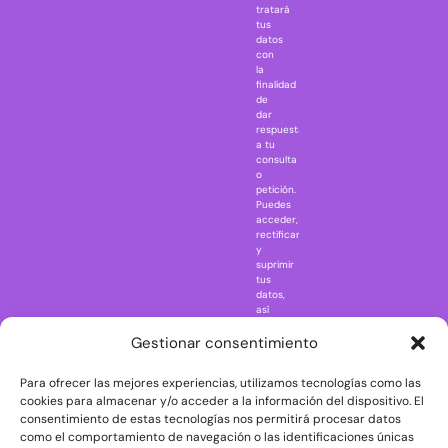
Gremlins
tratará
tus
Harry Potter
datos
IT
con
la
Jaws
finalidad
Jurassic Park
de
dar
Mazinger Z
respuesta
a tu
Movie Icons
consulta
Naruto
o
petición.
Nightmare in
Puedes
Elm Street
acceder,
rectificar
One Piece
y
suprimir
Regreso al
tus
futuro
datos,
así
Rick and
como
Morty
ejercer
Gestionar consentimiento
otros
Scarface
derechos
Para ofrecer las mejores experiencias, utilizamos tecnologías como las
consultando
The Big Bang
la
cookies para almacenar y/o acceder a la información del dispositivo. El
Theory
información
consentimiento de estas tecnologías nos permitirá procesar datos
adicional
The Blues
como el comportamiento de navegación o las identificaciones únicas
y