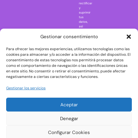
rectificar
One Piece
y
suprimir
Regreso al
tus
futuro
datos,
así
Rick and
como
Morty
ejercer
Gestionar consentimiento
otros
Scarface
derechos
Para ofrecer las mejores experiencias, utilizamos tecnologías como las
consultando
The Big Bang
la
cookies para almacenar y/o acceder a la información del dispositivo. El
Theory
información
consentimiento de estas tecnologías nos permitirá procesar datos
adicional
The Blues
como el comportamiento de navegación o las identificaciones únicas
y
en este sitio. No consentir o retirar el consentimiento, puede afectar
Brothers
detallada
negativamente a ciertas características y funciones.
sobre
The Exorcist
protección
de
The
Gestionar los servicios
datos
Godfather
en
nuestra
The Goonies
Aceptar
Política
The Shining
de
Privacidad
Universal
Denegar
Monsters
Wednesday
Configurar Cookies