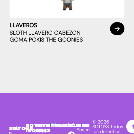
LLAVEROS
SLOTH LLAVERO CABEZON
GOMA POKIS THE GOONIES
© 2026
SDTOYS
INFORMACIÓN
SÍGUENOS
NEWSLETTER
SDTOYS Todos
LICENCIAS
SDTOYS
Suscríbete
ICONICS
Aviso
los derechos
P.