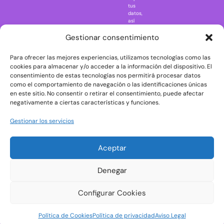
Regreso al
tus
futuro
datos,
así
Rick and
como
Morty
ejercer
Gestionar consentimiento
otros
Scarface
derechos
Para ofrecer las mejores experiencias, utilizamos tecnologías como las
consultando
The Big Bang
la
cookies para almacenar y/o acceder a la información del dispositivo. El
Theory
información
consentimiento de estas tecnologías nos permitirá procesar datos
adicional
The Blues
como el comportamiento de navegación o las identificaciones únicas
y
en este sitio. No consentir o retirar el consentimiento, puede afectar
Brothers
detallada
negativamente a ciertas características y funciones.
sobre
The Exorcist
protección
de
The
Gestionar los servicios
datos
Godfather
en
nuestra
The Goonies
Aceptar
Política
The Shining
de
Privacidad
Universal
Denegar
Monsters
Wednesday
Configurar Cookies
Welcome to
Política de Cookies
Política de privacidad
Aviso Legal
Derry