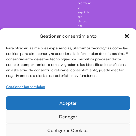
rectificar
One Piece
y
suprimir
Regreso al
tus
futuro
datos,
así
Rick and
como
Morty
ejercer
Gestionar consentimiento
otros
Scarface
derechos
Para ofrecer las mejores experiencias, utilizamos tecnologías como las
consultando
The Big Bang
la
cookies para almacenar y/o acceder a la información del dispositivo. El
Theory
información
consentimiento de estas tecnologías nos permitirá procesar datos
adicional
The Blues
como el comportamiento de navegación o las identificaciones únicas
y
en este sitio. No consentir o retirar el consentimiento, puede afectar
Brothers
detallada
negativamente a ciertas características y funciones.
sobre
The Exorcist
protección
de
The
Gestionar los servicios
datos
Godfather
en
nuestra
The Goonies
Aceptar
Política
The Shining
de
Privacidad
Universal
Denegar
Monsters
Wednesday
Configurar Cookies