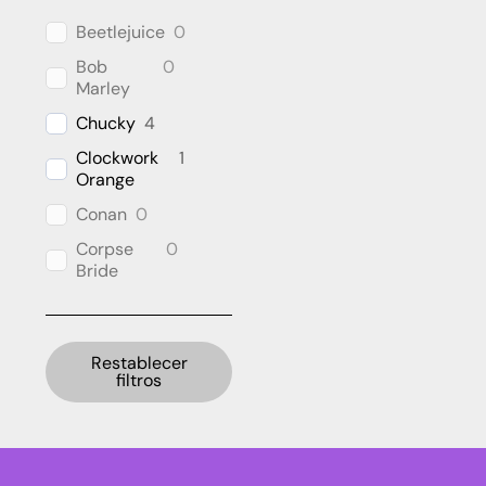
Beetlejuice
0
Bob
0
Marley
Chucky
4
Clockwork
1
Orange
Conan
0
Corpse
0
Bride
Cthulhu
0
DC
0
Universe
Restablecer
filtros
Batman
0
Dragon
0
Ball
E.T. the
5