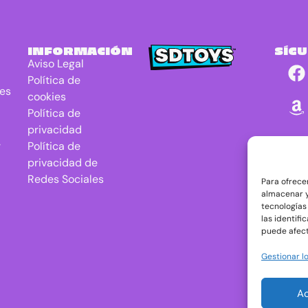
INFORMACIÓN
SÍG
Aviso Legal
Política de
res
cookies
Política de
privacidad
r
Política de
privacidad de
Redes Sociales
Para ofrece
almacenar y
tecnologías
las identifi
puede afect
Gestionar lo
A