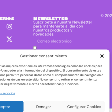
© 202
UENOS
NEWSLETTER
Suscríbete a nuestra Newsletter
para mantenerte al día con
nuestros productos y
novedades.
He leído y acepto las condiciones
contenidas en la política de privacidad
Gestionar consentimiento
sobre el tratamiento de mis datos para
el envío de la newsletter.
r las mejores experiencias, utilizamos tecnologías como las cookies para
DIRAC DIST, S.L. como responsable del
/o acceder a la información del dispositivo. El consentimiento de estas
tratamiento tratará tus datos con la finalidad de
 nos permitirá procesar datos como el comportamiento de navegación o
dar respuesta a tu consulta o petición. Puedes
caciones únicas en este sitio. No consentir o retirar el consentimiento,
acceder, rectificar y suprimir tus datos, así como
ejercer otros derechos consultando la
ar negativamente a ciertas características y funciones.
información adicional y detallada sobre
protección de datos en nuestra
Política de
s servicios
Privacidad
ceptar
Denegar
Configurar Cookies