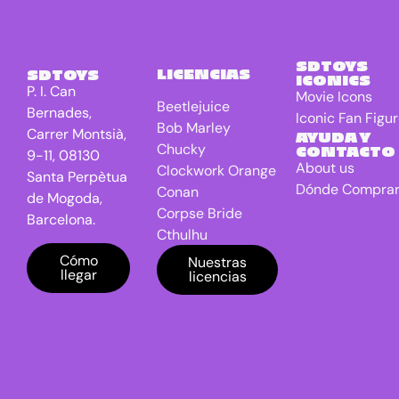
Extra-
Terrestrial
El Señor de
4
SDTOYS
LICENCIAS
SDTOYS
ICONICS
los anillos
P. I. Can
Movie Icons
Beetlejuice
Freddy VS
0
Bernades,
Iconic Fan Figu
Jason
Bob Marley
Carrer Montsià,
AYUDA Y
Chucky
CONTACTO
9-11, 08130
Friday the
0
About us
Clockwork Orange
13th
Santa Perpètua
Dónde Compra
Conan
de Mogoda,
Game Of
0
Corpse Bride
Barcelona.
Thrones TV
Cthulhu
series
DC Universe
Cómo
Nuestras
Gremlins
7
llegar
licencias
Batman
Harry
30
Dragon Ball
Potter
E.T. the Extra-
IT
1
Terrestrial
El Señor de los
Jaws
1
anillos
Jurassic
0