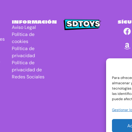
INFORMACIÓN
SÍG
Aviso Legal
Política de
res
cookies
Política de
privacidad
r
Política de
privacidad de
Redes Sociales
Para ofrece
almacenar y
tecnologías
las identifi
puede afect
Gestionar lo
A