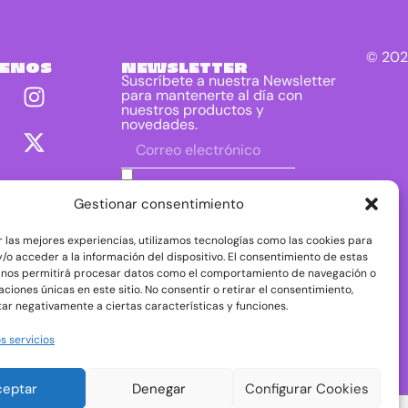
© 202
UENOS
NEWSLETTER
Suscríbete a nuestra Newsletter
para mantenerte al día con
nuestros productos y
novedades.
He leído y acepto las condiciones
contenidas en la política de privacidad
Gestionar consentimiento
sobre el tratamiento de mis datos para
el envío de la newsletter.
r las mejores experiencias, utilizamos tecnologías como las cookies para
DIRAC DIST, S.L. como responsable del
/o acceder a la información del dispositivo. El consentimiento de estas
tratamiento tratará tus datos con la finalidad de
 nos permitirá procesar datos como el comportamiento de navegación o
dar respuesta a tu consulta o petición. Puedes
caciones únicas en este sitio. No consentir o retirar el consentimiento,
acceder, rectificar y suprimir tus datos, así como
ejercer otros derechos consultando la
ar negativamente a ciertas características y funciones.
información adicional y detallada sobre
protección de datos en nuestra
Política de
s servicios
Privacidad
ceptar
Denegar
Configurar Cookies