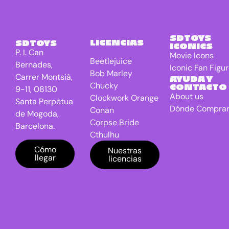
3D
Libreta Luz
0
Libreta
0
SDTOYS
LICENCIAS
SDTOYS
Réplica
ICONICS
P. I. Can
Movie Icons
Llaveros
24
Beetlejuice
Bernades,
Iconic Fan Figu
Bob Marley
Mantas
0
Carrer Montsià,
AYUDA Y
Chucky
CONTACTO
9-11, 08130
Mini figuras
64
About us
Clockwork Orange
Santa Perpètua
Mochilas /
0
Dónde Compra
Conan
de Mogoda,
Bolsos
Corpse Bride
Barcelona.
Cthulhu
Moldes
0
DC Universe
Cómo
Nuestras
Movie Icons
0
llegar
licencias
Batman
Navidad
0
Dragon Ball
E.T. the Extra-
Nuevos
4
Lanzamientos
Terrestrial
El Señor de los
Papelería
0
anillos
Peluches
0