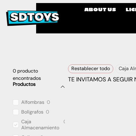
ABOUT US
LI
Restablecer todo
Caja A
0
producto
encontrados
TE INVITAMOS A SEGUIR
Productos
Alfombras
0
Bolígrafos
0
Caja
0
Almacenamiento