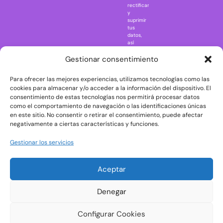
rectificar
One Piece
y
suprimir
Regreso al
tus
futuro
datos,
así
Rick and
como
Morty
ejercer
Gestionar consentimiento
otros
Scarface
derechos
Para ofrecer las mejores experiencias, utilizamos tecnologías como las
consultando
The Big Bang
la
cookies para almacenar y/o acceder a la información del dispositivo. El
Theory
información
consentimiento de estas tecnologías nos permitirá procesar datos
adicional
The Blues
como el comportamiento de navegación o las identificaciones únicas
y
en este sitio. No consentir o retirar el consentimiento, puede afectar
Brothers
detallada
negativamente a ciertas características y funciones.
sobre
The Exorcist
protección
de
The
Gestionar los servicios
datos
Godfather
en
nuestra
The Goonies
Aceptar
Política
The Shining
de
Privacidad
Universal
Denegar
Monsters
Wednesday
Configurar Cookies