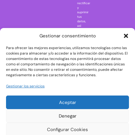
rectificar
One Piece
y
suprimir
Regreso al
tus
futuro
datos,
así
Rick and
como
Morty
ejercer
Gestionar consentimiento
otros
Scarface
derechos
Para ofrecer las mejores experiencias, utilizamos tecnologías como las
consultando
The Big Bang
la
cookies para almacenar y/o acceder a la información del dispositivo. El
Theory
información
consentimiento de estas tecnologías nos permitirá procesar datos
adicional
The Blues
como el comportamiento de navegación o las identificaciones únicas
y
en este sitio. No consentir o retirar el consentimiento, puede afectar
Brothers
detallada
negativamente a ciertas características y funciones.
sobre
The Exorcist
protección
de
The
Gestionar los servicios
datos
Godfather
en
nuestra
The Goonies
Aceptar
Política
The Shining
de
Privacidad
Universal
Denegar
Monsters
Wednesday
Configurar Cookies