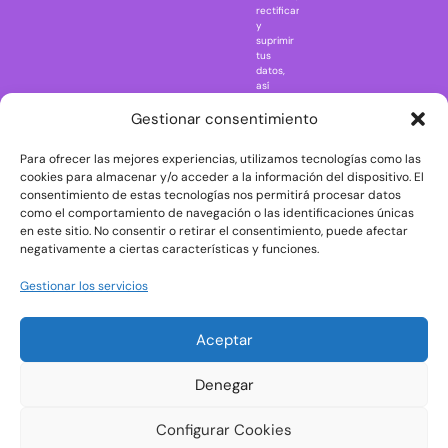
rectificar
One Piece
y
suprimir
Regreso al
tus
futuro
datos,
así
Rick and
como
Morty
ejercer
Gestionar consentimiento
otros
Scarface
derechos
Para ofrecer las mejores experiencias, utilizamos tecnologías como las
consultando
The Big Bang
la
cookies para almacenar y/o acceder a la información del dispositivo. El
Theory
información
consentimiento de estas tecnologías nos permitirá procesar datos
adicional
The Blues
como el comportamiento de navegación o las identificaciones únicas
y
en este sitio. No consentir o retirar el consentimiento, puede afectar
Brothers
detallada
negativamente a ciertas características y funciones.
sobre
The Exorcist
protección
de
The
Gestionar los servicios
datos
Godfather
en
nuestra
The Goonies
Aceptar
Política
The Shining
de
Privacidad
Universal
Denegar
Monsters
Wednesday
Configurar Cookies