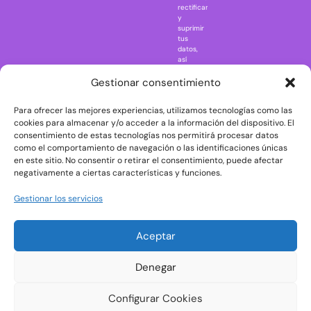
rectificar
One Piece
y
suprimir
Regreso al
tus
futuro
datos,
así
Rick and
como
Morty
ejercer
Gestionar consentimiento
otros
Scarface
derechos
Para ofrecer las mejores experiencias, utilizamos tecnologías como las
consultando
The Big Bang
la
cookies para almacenar y/o acceder a la información del dispositivo. El
Theory
información
consentimiento de estas tecnologías nos permitirá procesar datos
adicional
The Blues
como el comportamiento de navegación o las identificaciones únicas
y
en este sitio. No consentir o retirar el consentimiento, puede afectar
Brothers
detallada
negativamente a ciertas características y funciones.
sobre
The Exorcist
protección
de
The
Gestionar los servicios
datos
Godfather
en
nuestra
The Goonies
Aceptar
Política
The Shining
de
Privacidad
Universal
Denegar
Monsters
Wednesday
Configurar Cookies