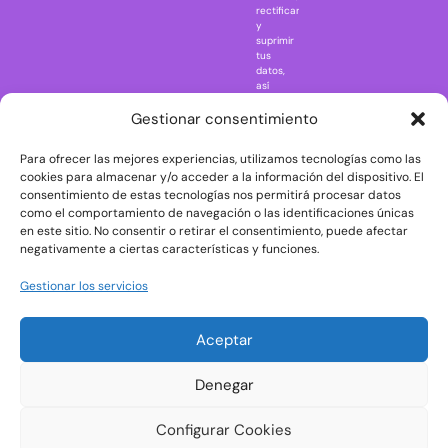
rectificar
One Piece
y
suprimir
Regreso al
tus
futuro
datos,
así
Rick and
como
Morty
ejercer
Gestionar consentimiento
otros
Scarface
derechos
Para ofrecer las mejores experiencias, utilizamos tecnologías como las
consultando
The Big Bang
la
cookies para almacenar y/o acceder a la información del dispositivo. El
Theory
información
consentimiento de estas tecnologías nos permitirá procesar datos
adicional
The Blues
como el comportamiento de navegación o las identificaciones únicas
y
en este sitio. No consentir o retirar el consentimiento, puede afectar
Brothers
detallada
negativamente a ciertas características y funciones.
sobre
The Exorcist
protección
de
The
Gestionar los servicios
datos
Godfather
en
nuestra
The Goonies
Aceptar
Política
The Shining
de
Privacidad
Universal
Denegar
Monsters
Wednesday
Configurar Cookies