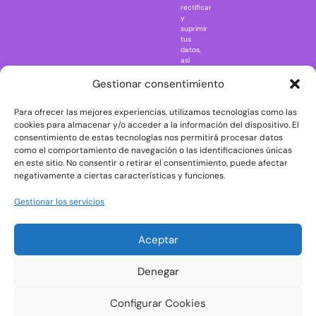
rectificar
One Piece
y
suprimir
Regreso al
tus
futuro
datos,
así
Rick and
como
Morty
ejercer
Gestionar consentimiento
otros
Scarface
derechos
Para ofrecer las mejores experiencias, utilizamos tecnologías como las
consultando
The Big Bang
la
cookies para almacenar y/o acceder a la información del dispositivo. El
Theory
información
consentimiento de estas tecnologías nos permitirá procesar datos
adicional
The Blues
como el comportamiento de navegación o las identificaciones únicas
y
en este sitio. No consentir o retirar el consentimiento, puede afectar
Brothers
detallada
negativamente a ciertas características y funciones.
sobre
The Exorcist
protección
de
The
Gestionar los servicios
datos
Godfather
en
nuestra
The Goonies
Aceptar
Política
The Shining
de
Privacidad
Universal
Denegar
Monsters
Wednesday
Configurar Cookies