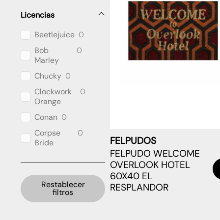
Licencias
Beetlejuice
0
Bob
0
Marley
Chucky
0
Clockwork
0
Orange
Conan
0
Corpse
0
FELPUDOS
Bride
FELPUDO WELCOME
Cthulhu
0
OVERLOOK HOTEL
DC
5
60X40 EL
Universe
Restablecer
RESPLANDOR
filtros
Dragon
5
Ball