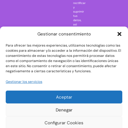
rectificar
One Piece
y
suprimir
Regreso al
tus
futuro
datos,
así
Rick and
como
Morty
ejercer
Gestionar consentimiento
otros
Scarface
derechos
Para ofrecer las mejores experiencias, utilizamos tecnologías como las
consultando
The Big Bang
la
cookies para almacenar y/o acceder a la información del dispositivo. El
Theory
información
consentimiento de estas tecnologías nos permitirá procesar datos
adicional
The Blues
como el comportamiento de navegación o las identificaciones únicas
y
en este sitio. No consentir o retirar el consentimiento, puede afectar
Brothers
detallada
negativamente a ciertas características y funciones.
sobre
The Exorcist
protección
de
The
Gestionar los servicios
datos
Godfather
en
nuestra
The Goonies
Aceptar
Política
The Shining
de
Privacidad
Universal
Denegar
Monsters
Wednesday
Configurar Cookies