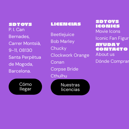
3D
Libreta Luz
0
Libreta
0
SDTOYS
LICENCIAS
SDTOYS
Réplica
ICONICS
P. I. Can
Movie Icons
Llaveros
0
Beetlejuice
Bernades,
Iconic Fan Figu
Bob Marley
Mantas
0
Carrer Montsià,
AYUDA Y
Chucky
CONTACTO
9-11, 08130
Mini figuras
0
About us
Clockwork Orange
Santa Perpètua
Mochilas /
0
Dónde Compra
Conan
de Mogoda,
Bolsos
Corpse Bride
Barcelona.
Cthulhu
Moldes
0
DC Universe
Cómo
Nuestras
Movie Icons
0
llegar
licencias
Batman
Navidad
0
Dragon Ball
E.T. the Extra-
Nuevos
0
Lanzamientos
Terrestrial
El Señor de los
Papelería
0
anillos
Peluches
0