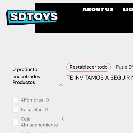
ABOUT US
LI
Restablecer todo
Puzle E
0
producto
encontrados
TE INVITAMOS A SEGUIR
Productos
Alfombras
0
Bolígrafos
0
Caja
0
Almacenamiento