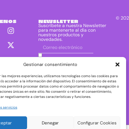
© 202
UENOS
NEWSLETTER
Suscríbete a nuestra Newsletter
para mantenerte al día con
nuestros productos y
novedades.
He leído y acepto las condiciones
contenidas en la política de privacidad
Gestionar consentimiento
sobre el tratamiento de mis datos para
el envío de la newsletter.
r las mejores experiencias, utilizamos tecnologías como las cookies para
DIRAC DIST, S.L. como responsable del
/o acceder a la información del dispositivo. El consentimiento de estas
tratamiento tratará tus datos con la finalidad de
 nos permitirá procesar datos como el comportamiento de navegación o
dar respuesta a tu consulta o petición. Puedes
caciones únicas en este sitio. No consentir o retirar el consentimiento,
acceder, rectificar y suprimir tus datos, así como
ejercer otros derechos consultando la
ar negativamente a ciertas características y funciones.
información adicional y detallada sobre
protección de datos en nuestra
Política de
s servicios
Privacidad
ceptar
Denegar
Configurar Cookies