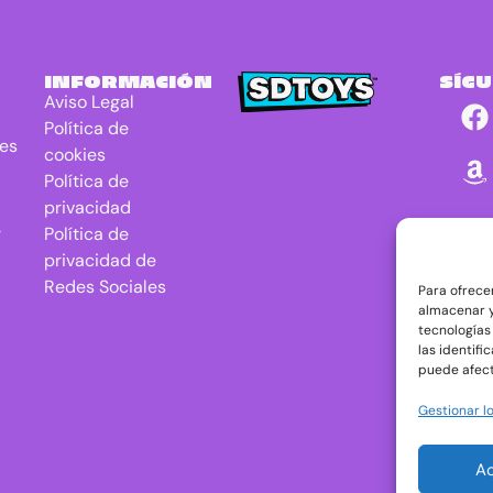
INFORMACIÓN
SÍG
Aviso Legal
Política de
res
cookies
Política de
privacidad
r
Política de
privacidad de
Redes Sociales
Para ofrece
almacenar y
tecnologías
las identifi
puede afect
Gestionar lo
A