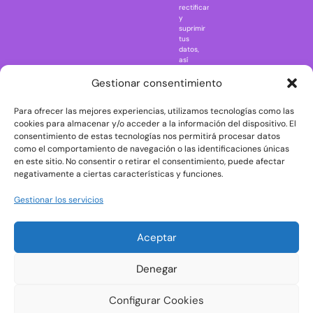
rectificar
One Piece
y
suprimir
Regreso al
tus
futuro
datos,
así
Rick and
como
Morty
ejercer
Gestionar consentimiento
otros
Scarface
derechos
Para ofrecer las mejores experiencias, utilizamos tecnologías como las
consultando
The Big Bang
la
cookies para almacenar y/o acceder a la información del dispositivo. El
Theory
información
consentimiento de estas tecnologías nos permitirá procesar datos
adicional
The Blues
como el comportamiento de navegación o las identificaciones únicas
y
en este sitio. No consentir o retirar el consentimiento, puede afectar
Brothers
detallada
negativamente a ciertas características y funciones.
sobre
The Exorcist
protección
de
The
Gestionar los servicios
datos
Godfather
en
nuestra
The Goonies
Aceptar
Política
The Shining
de
Privacidad
Universal
Denegar
Monsters
Wednesday
Configurar Cookies