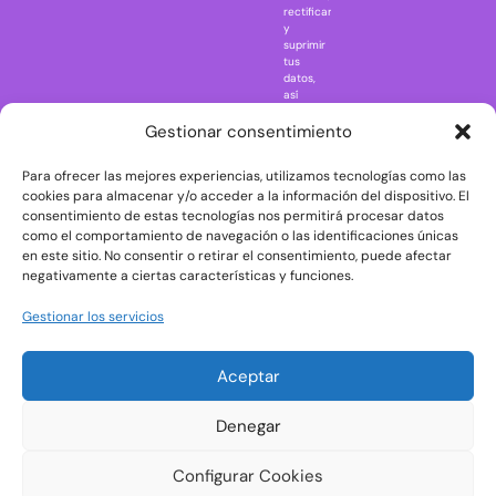
rectificar
One Piece
y
suprimir
Regreso al
tus
futuro
datos,
así
Rick and
como
Morty
ejercer
Gestionar consentimiento
otros
Scarface
derechos
Para ofrecer las mejores experiencias, utilizamos tecnologías como las
consultando
The Big Bang
la
cookies para almacenar y/o acceder a la información del dispositivo. El
Theory
información
consentimiento de estas tecnologías nos permitirá procesar datos
adicional
The Blues
como el comportamiento de navegación o las identificaciones únicas
y
en este sitio. No consentir o retirar el consentimiento, puede afectar
Brothers
detallada
negativamente a ciertas características y funciones.
sobre
The Exorcist
protección
de
The
Gestionar los servicios
datos
Godfather
en
nuestra
The Goonies
Aceptar
Política
The Shining
de
Privacidad
Universal
Denegar
Monsters
Wednesday
Configurar Cookies