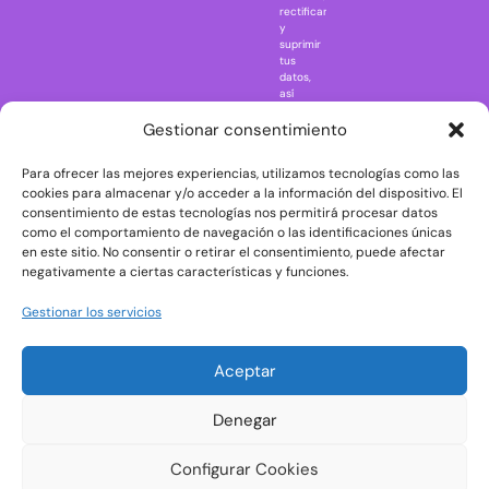
rectificar
One Piece
y
suprimir
Regreso al
tus
futuro
datos,
así
Rick and
como
Morty
ejercer
Gestionar consentimiento
otros
Scarface
derechos
Para ofrecer las mejores experiencias, utilizamos tecnologías como las
consultando
The Big Bang
la
cookies para almacenar y/o acceder a la información del dispositivo. El
Theory
información
consentimiento de estas tecnologías nos permitirá procesar datos
adicional
The Blues
como el comportamiento de navegación o las identificaciones únicas
y
en este sitio. No consentir o retirar el consentimiento, puede afectar
Brothers
detallada
negativamente a ciertas características y funciones.
sobre
The Exorcist
protección
de
The
Gestionar los servicios
datos
Godfather
en
nuestra
The Goonies
Aceptar
Política
The Shining
de
Privacidad
Universal
Denegar
Monsters
Wednesday
Configurar Cookies