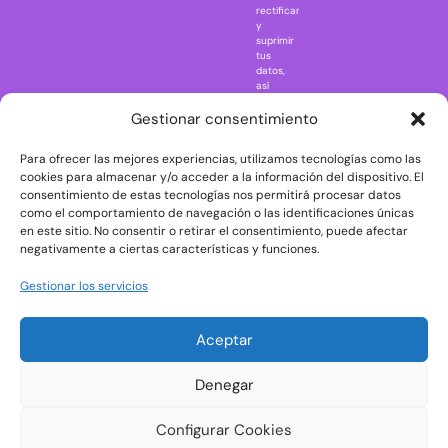
rectificar
One Piece
y
suprimir
Regreso al
tus
futuro
datos,
así
Rick and
como
Morty
ejercer
Gestionar consentimiento
otros
Scarface
derechos
Para ofrecer las mejores experiencias, utilizamos tecnologías como las
consultando
The Big Bang
la
cookies para almacenar y/o acceder a la información del dispositivo. El
Theory
información
consentimiento de estas tecnologías nos permitirá procesar datos
adicional
The Blues
como el comportamiento de navegación o las identificaciones únicas
y
en este sitio. No consentir o retirar el consentimiento, puede afectar
Brothers
detallada
negativamente a ciertas características y funciones.
sobre
The Exorcist
protección
de
The
Gestionar los servicios
datos
Godfather
en
nuestra
The Goonies
Aceptar
Política
The Shining
de
Privacidad
Universal
Denegar
Monsters
Wednesday
Configurar Cookies