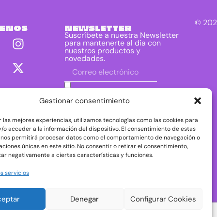
© 202
UENOS
NEWSLETTER
Suscríbete a nuestra Newsletter
para mantenerte al día con
nuestros productos y
novedades.
He leído y acepto las condiciones
contenidas en la política de privacidad
Gestionar consentimiento
sobre el tratamiento de mis datos para
el envío de la newsletter.
r las mejores experiencias, utilizamos tecnologías como las cookies para
DIRAC DIST, S.L. como responsable del
/o acceder a la información del dispositivo. El consentimiento de estas
tratamiento tratará tus datos con la finalidad de
 nos permitirá procesar datos como el comportamiento de navegación o
dar respuesta a tu consulta o petición. Puedes
caciones únicas en este sitio. No consentir o retirar el consentimiento,
acceder, rectificar y suprimir tus datos, así como
ejercer otros derechos consultando la
ar negativamente a ciertas características y funciones.
información adicional y detallada sobre
protección de datos en nuestra
Política de
s servicios
Privacidad
ceptar
Denegar
Configurar Cookies