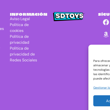
INFORMACIÓN
SÍG
Aviso Legal
Política de
res
cookies
Política de
privacidad
r
Política de
privacidad de
Redes Sociales
Para ofrece
almacenar y
tecnologías
las identifi
puede afect
Gestionar lo
A