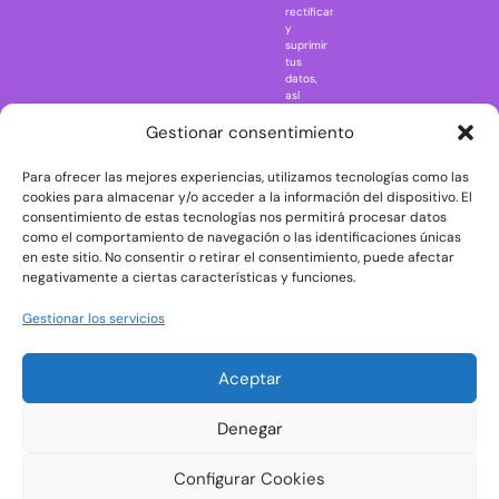
rectificar
One Piece
y
suprimir
Regreso al
tus
futuro
datos,
así
Rick and
como
Morty
ejercer
Gestionar consentimiento
otros
Scarface
derechos
Para ofrecer las mejores experiencias, utilizamos tecnologías como las
consultando
The Big Bang
la
cookies para almacenar y/o acceder a la información del dispositivo. El
Theory
información
consentimiento de estas tecnologías nos permitirá procesar datos
adicional
The Blues
como el comportamiento de navegación o las identificaciones únicas
y
en este sitio. No consentir o retirar el consentimiento, puede afectar
Brothers
detallada
negativamente a ciertas características y funciones.
sobre
The Exorcist
protección
de
The
Gestionar los servicios
datos
Godfather
en
nuestra
The Goonies
Aceptar
Política
The Shining
de
Privacidad
Universal
Denegar
Monsters
Wednesday
Configurar Cookies