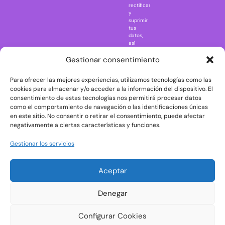
rectificar
One Piece
y
suprimir
Regreso al
tus
futuro
datos,
así
Rick and
como
Morty
ejercer
Gestionar consentimiento
otros
Scarface
derechos
Para ofrecer las mejores experiencias, utilizamos tecnologías como las
consultando
The Big Bang
la
cookies para almacenar y/o acceder a la información del dispositivo. El
Theory
información
consentimiento de estas tecnologías nos permitirá procesar datos
adicional
The Blues
como el comportamiento de navegación o las identificaciones únicas
y
en este sitio. No consentir o retirar el consentimiento, puede afectar
Brothers
detallada
negativamente a ciertas características y funciones.
sobre
The Exorcist
protección
de
The
Gestionar los servicios
datos
Godfather
en
nuestra
The Goonies
Aceptar
Política
The Shining
de
Privacidad
Universal
Denegar
Monsters
Wednesday
Configurar Cookies