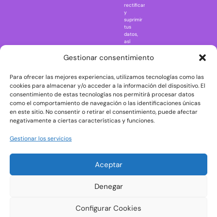
rectificar
One Piece
y
suprimir
Regreso al
tus
futuro
datos,
así
Rick and
como
Morty
ejercer
Gestionar consentimiento
otros
Scarface
derechos
Para ofrecer las mejores experiencias, utilizamos tecnologías como las
consultando
The Big Bang
la
cookies para almacenar y/o acceder a la información del dispositivo. El
Theory
información
consentimiento de estas tecnologías nos permitirá procesar datos
adicional
The Blues
como el comportamiento de navegación o las identificaciones únicas
y
en este sitio. No consentir o retirar el consentimiento, puede afectar
Brothers
detallada
negativamente a ciertas características y funciones.
sobre
The Exorcist
protección
de
The
Gestionar los servicios
datos
Godfather
en
nuestra
The Goonies
Aceptar
Política
The Shining
de
Privacidad
Universal
Denegar
Monsters
Wednesday
Configurar Cookies