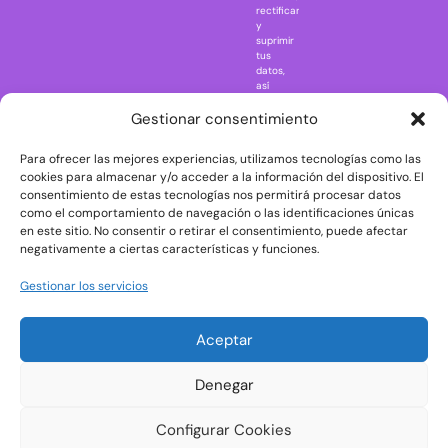
rectificar
One Piece
y
suprimir
Regreso al
tus
futuro
datos,
así
Rick and
como
Morty
ejercer
Gestionar consentimiento
otros
Scarface
derechos
Para ofrecer las mejores experiencias, utilizamos tecnologías como las
consultando
The Big Bang
la
cookies para almacenar y/o acceder a la información del dispositivo. El
Theory
información
consentimiento de estas tecnologías nos permitirá procesar datos
adicional
The Blues
como el comportamiento de navegación o las identificaciones únicas
y
en este sitio. No consentir o retirar el consentimiento, puede afectar
Brothers
detallada
negativamente a ciertas características y funciones.
sobre
The Exorcist
protección
de
The
Gestionar los servicios
datos
Godfather
en
nuestra
The Goonies
Aceptar
Política
The Shining
de
Privacidad
Universal
Denegar
Monsters
Wednesday
Configurar Cookies