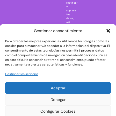
rectificar
One Piece
y
suprimir
Regreso al
tus
futuro
datos,
así
Rick and
como
Morty
ejercer
Gestionar consentimiento
otros
Scarface
derechos
Para ofrecer las mejores experiencias, utilizamos tecnologías como las
consultando
The Big Bang
la
cookies para almacenar y/o acceder a la información del dispositivo. El
Theory
información
consentimiento de estas tecnologías nos permitirá procesar datos
adicional
The Blues
como el comportamiento de navegación o las identificaciones únicas
y
en este sitio. No consentir o retirar el consentimiento, puede afectar
Brothers
detallada
negativamente a ciertas características y funciones.
sobre
The Exorcist
protección
de
The
Gestionar los servicios
datos
Godfather
en
nuestra
The Goonies
Aceptar
Política
The Shining
de
Privacidad
Universal
Denegar
Monsters
Wednesday
Configurar Cookies