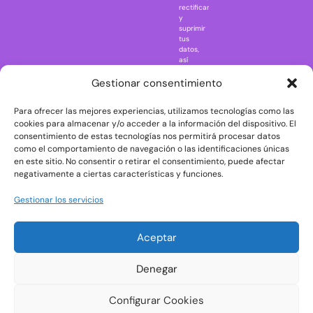
rectificar
One Piece
y
suprimir
Regreso al
tus
futuro
datos,
así
Rick and
como
Morty
ejercer
Gestionar consentimiento
otros
Scarface
derechos
Para ofrecer las mejores experiencias, utilizamos tecnologías como las
consultando
The Big Bang
la
cookies para almacenar y/o acceder a la información del dispositivo. El
Theory
información
consentimiento de estas tecnologías nos permitirá procesar datos
adicional
The Blues
como el comportamiento de navegación o las identificaciones únicas
y
en este sitio. No consentir o retirar el consentimiento, puede afectar
Brothers
detallada
negativamente a ciertas características y funciones.
sobre
The Exorcist
protección
de
The
Gestionar los servicios
datos
Godfather
en
nuestra
The Goonies
Aceptar
Política
The Shining
de
Privacidad
Universal
Denegar
Monsters
Wednesday
Configurar Cookies