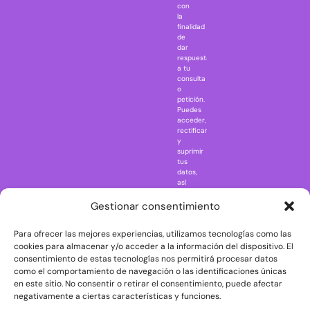
IT
con
la
Jaws
finalidad
Jurassic Park
de
dar
Mazinger Z
respuesta
a tu
Movie Icons
consulta
Naruto
o
petición.
Nightmare in
Puedes
Elm Street
acceder,
rectificar
One Piece
y
suprimir
Regreso al
tus
futuro
datos,
así
Rick and
como
Morty
ejercer
Gestionar consentimiento
otros
Scarface
derechos
Para ofrecer las mejores experiencias, utilizamos tecnologías como las
consultando
The Big Bang
la
cookies para almacenar y/o acceder a la información del dispositivo. El
Theory
información
consentimiento de estas tecnologías nos permitirá procesar datos
adicional
The Blues
como el comportamiento de navegación o las identificaciones únicas
y
en este sitio. No consentir o retirar el consentimiento, puede afectar
Brothers
detallada
negativamente a ciertas características y funciones.
sobre
The Exorcist
protección