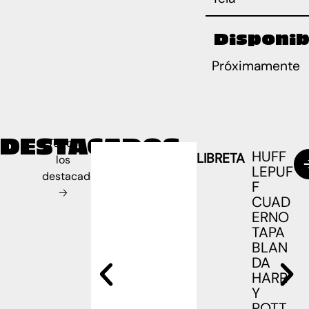
Disponib
Próximamente
DESTACADOS
Todos
HUFF
LIBRETA
los
LEPUF
destacados
F
🡢
CUAD
ERNO
TAPA
BLAN
DA
HARR
Y
POTT