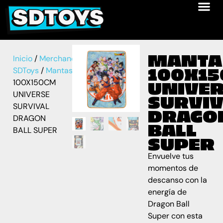
MANTA
Inicio
/
Merchandise
100X1
SDToys
/
Mantas
/ MANTA
100X150CM
UNIVE
UNIVERSE
SURVIV
SURVIVAL
DRAGO
DRAGON
BALL
BALL SUPER
SUPER
Envuelve tus
momentos de
descanso con la
energía de
Dragon Ball
Super con esta