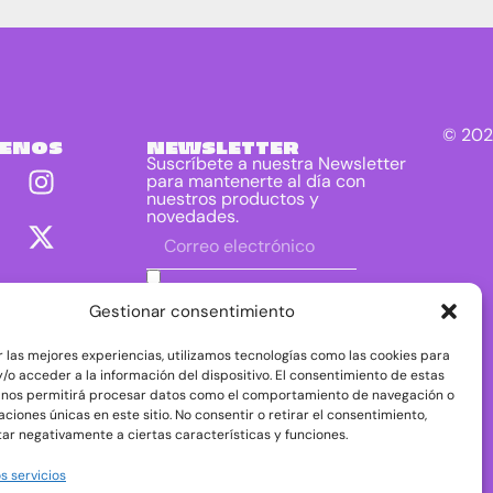
© 202
UENOS
NEWSLETTER
Suscríbete a nuestra Newsletter
para mantenerte al día con
nuestros productos y
novedades.
He leído y acepto las condiciones
contenidas en la política de privacidad
Gestionar consentimiento
sobre el tratamiento de mis datos para
el envío de la newsletter.
r las mejores experiencias, utilizamos tecnologías como las cookies para
DIRAC DIST, S.L. como responsable del
/o acceder a la información del dispositivo. El consentimiento de estas
tratamiento tratará tus datos con la finalidad de
 nos permitirá procesar datos como el comportamiento de navegación o
dar respuesta a tu consulta o petición. Puedes
caciones únicas en este sitio. No consentir o retirar el consentimiento,
acceder, rectificar y suprimir tus datos, así como
ejercer otros derechos consultando la
ar negativamente a ciertas características y funciones.
información adicional y detallada sobre
protección de datos en nuestra
Política de
s servicios
Privacidad