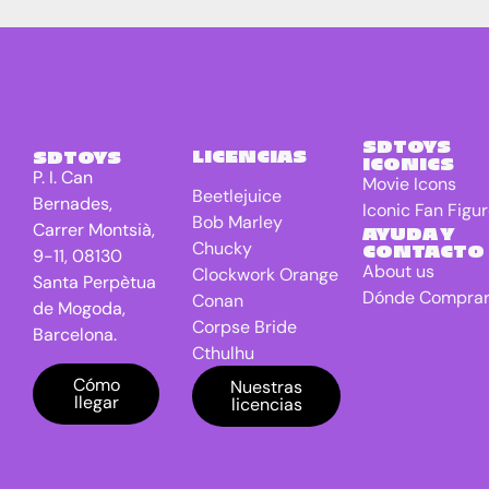
SDTOYS
LICENCIAS
SDTOYS
ICONICS
P. I. Can
Movie Icons
Beetlejuice
Bernades,
Iconic Fan Figu
Bob Marley
Carrer Montsià,
AYUDA Y
Chucky
CONTACTO
9-11, 08130
About us
Clockwork Orange
Santa Perpètua
Dónde Compra
Conan
de Mogoda,
Corpse Bride
Barcelona.
Cthulhu
DC Universe
Cómo
Nuestras
llegar
licencias
Batman
Dragon Ball
E.T. the Extra-
Terrestrial