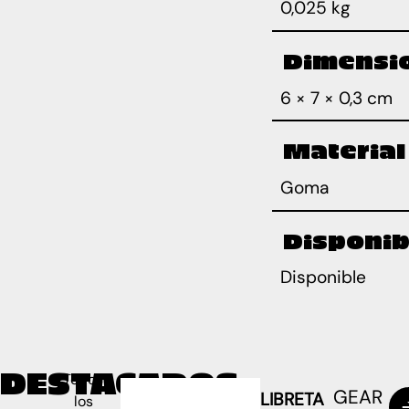
0,025 kg
Dimensi
6 × 7 × 0,3 cm
Material
Goma
Disponib
Disponible
DESTACADOS
Todos
GEAR
LIBRETA
los