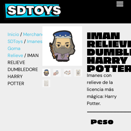
IMAN
Inicio
/
Merchandise
RELIEV
SDToys
/
Imanes
/
Imán
Goma
DUMBL
Relieve
/ IMAN
HARRY
RELIEVE
POTTE
DUMBLEDORE
Imanes con
HARRY
relieve de la
POTTER
licencia más
mágica: Harry
Potter.
Peso