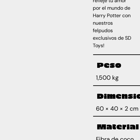
refleje tu amor
por el mundo de
Harry Potter con
nuestros
felpudos
exclusivos de SD
Toys!
Peso
1,500 kg
Dimensi
60 × 40 × 2 cm
Material
Fibra de coco