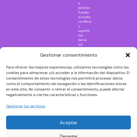
Naruto
o
petición.
Nightmare in
Puedes
Elm Street
acceder,
rectificar
One Piece
y
suprimir
Regreso al
tus
futuro
datos,
así
Rick and
como
Morty
ejercer
Gestionar consentimiento
otros
Scarface
derechos
Para ofrecer las mejores experiencias, utilizamos tecnologías como las
consultando
The Big Bang
la
cookies para almacenar y/o acceder a la información del dispositivo. El
Theory
información
consentimiento de estas tecnologías nos permitirá procesar datos
adicional
The Blues
como el comportamiento de navegación o las identificaciones únicas
y
en este sitio. No consentir o retirar el consentimiento, puede afectar
Brothers
detallada
negativamente a ciertas características y funciones.
sobre
The Exorcist
protección
de
The
Gestionar los servicios
datos
Godfather
en
nuestra
The Goonies
Aceptar
Política
The Shining
de
Privacidad
Universal
Denegar