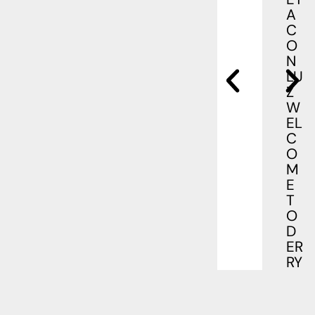
A
C
O
N
LU
Z
W
EL
C
O
M
E
T
O
D
ER
RY