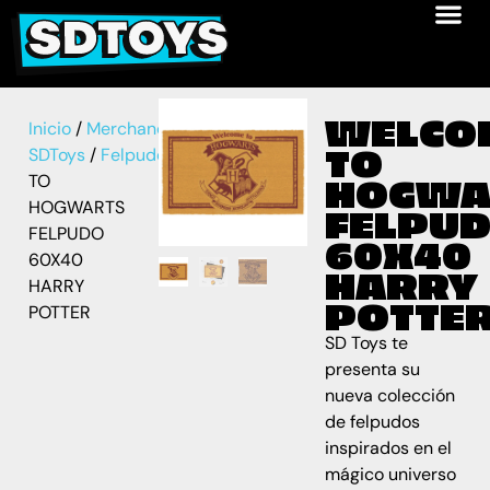
WELCO
Inicio
/
Merchandise
TO
SDToys
/
Felpudos
/ WELCOME
TO
HOGWA
HOGWARTS
FELPU
FELPUDO
60X40
60X40
HARRY
HARRY
POTTE
POTTER
SD Toys te
presenta su
nueva colección
de felpudos
inspirados en el
mágico universo