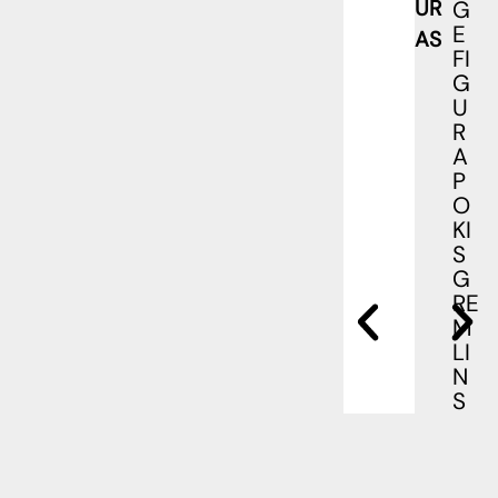
UR
G
E
AS
FI
G
U
R
A
P
O
KI
S
G
RE
M
LI
N
S