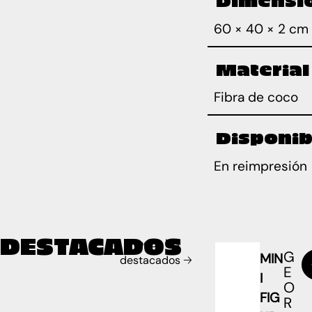
60 × 40 × 2 cm
Material
Fibra de coco
Disponib
En reimpresión
DESTACADOS
Todos los
G
MIN
destacados 🡢
E
I
O
FIG
R