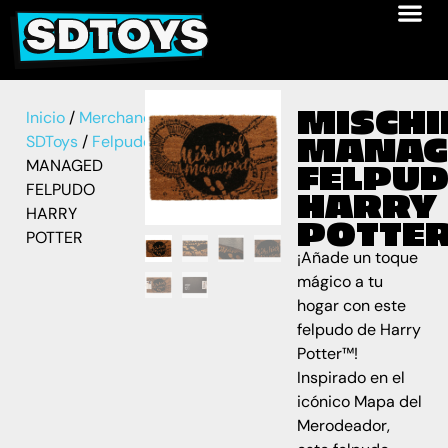
MISCHI
Inicio
/
Merchandise
MANAG
SDToys
/
Felpudos
/ MISCHIEF
MANAGED
FELPU
FELPUDO
HARRY
HARRY
POTTE
POTTER
¡Añade un toque
mágico a tu
hogar con este
felpudo de Harry
Potter™!
Inspirado en el
icónico Mapa del
Merodeador,