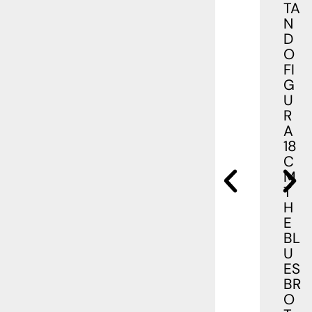
TA
N
D
O
FI
G
U
R
A
18
C
M
T
H
E
BL
U
ES
BR
O