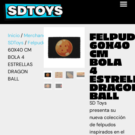
FELPU
Inicio
/
Merchandise
60X40
SDToys
/
Felpudos
/ FELPUDO
60X40 CM
CM
BOLA 4
BOLA
ESTRELLAS
4
DRAGON
ESTREL
BALL
DRAGO
BALL
SD Toys
presenta su
nueva colección
de felpudos
inspirados en el