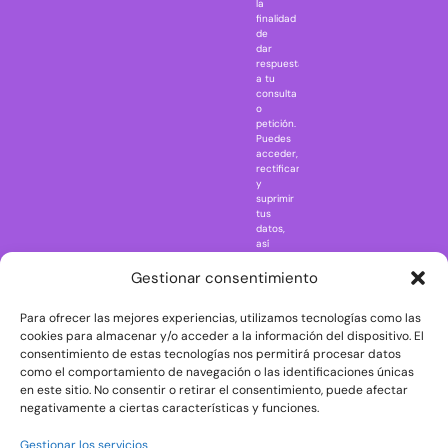
la
Jaws
finalidad
Jurassic Park
de
dar
Mazinger Z
respuesta
a tu
Movie Icons
consulta
Naruto
o
petición.
Nightmare in
Puedes
Elm Street
acceder,
rectificar
One Piece
y
suprimir
Regreso al
tus
futuro
datos,
así
Rick and
como
Morty
ejercer
Gestionar consentimiento
otros
Scarface
derechos
Para ofrecer las mejores experiencias, utilizamos tecnologías como las
consultando
The Big Bang
la
cookies para almacenar y/o acceder a la información del dispositivo. El
Theory
información
consentimiento de estas tecnologías nos permitirá procesar datos
adicional
The Blues
como el comportamiento de navegación o las identificaciones únicas
y
en este sitio. No consentir o retirar el consentimiento, puede afectar
Brothers
detallada
negativamente a ciertas características y funciones.
sobre
The Exorcist
protección
de
The
Gestionar los servicios