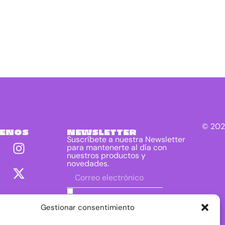
© 202
UENOS
NEWSLETTER
Suscríbete a nuestra Newsletter
para mantenerte al día con
nuestros productos y
novedades.
He leído y acepto las condiciones
contenidas en la política de privacidad
Gestionar consentimiento
sobre el tratamiento de mis datos para
el envío de la newsletter.