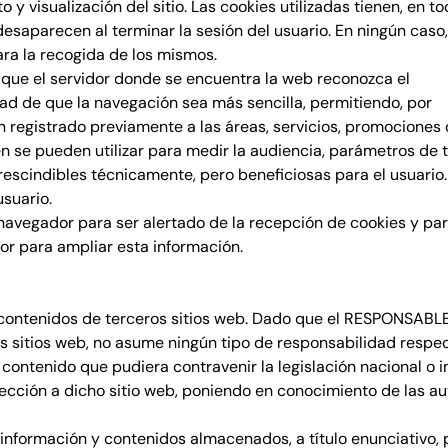
y visualización del sitio. Las cookies utilizadas tienen, en t
 desaparecen al terminar la sesión del usuario. En ningún cas
ara la recogida de los mismos.
 que el servidor donde se encuentra la web reconozca el
idad de que la navegación sea más sencilla, permitiendo, por
n registrado previamente a las áreas, servicios, promociones
én se pueden utilizar para medir la audiencia, parámetros de 
rescindibles técnicamente, pero beneficiosas para el usuario.
usuario.
u navegador para ser alertado de la recepción de cookies y par
dor para ampliar esta información.
 a contenidos de terceros sitios web. Dado que el RESPONSABL
os sitios web, no asume ningún tipo de responsabilidad respe
contenido que pudiera contravenir la legislación nacional o in
rección a dicho sitio web, poniendo en conocimiento de las 
formación y contenidos almacenados, a título enunciativo, pe