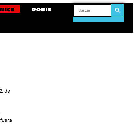
NICS
POKIS
2, de
y
 fuera