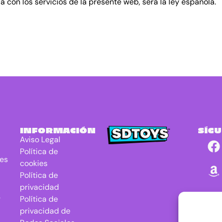
a con los servicios de la presente web, será la ley española.
INFORMACIÓN
SÍG
Aviso Legal
Política de
res
cookies
Política de
privacidad
r
Política de
privacidad de