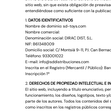
sitio web, sin que exista obligación de preavis
entendiéndose como suficiente con la publicació
1.
DATOS IDENTIFICATIVOS
Nombre de dominio: sd-toys.com
Nombre comercial:
Denominación social: DIRAC DIST, S.L.
NIF: B61348009
Domicilio social: C/ Montsià 9-11, P.I. Can Be
Teléfono: 933001022
E-mail: info@sddistribuciones.com
Inscrita en el Registro (Mercantil / Público): 
Inscripción 1ª
2.
DERECHOS DE PROPIEDAD INTELECTUAL E I
El sitio web, incluyendo a título enunciativo, 
funcionamiento, los diseños, logotipos, texto y
parte de los autores. Todos los contenidos del
como inscritos en los registros públicos corre