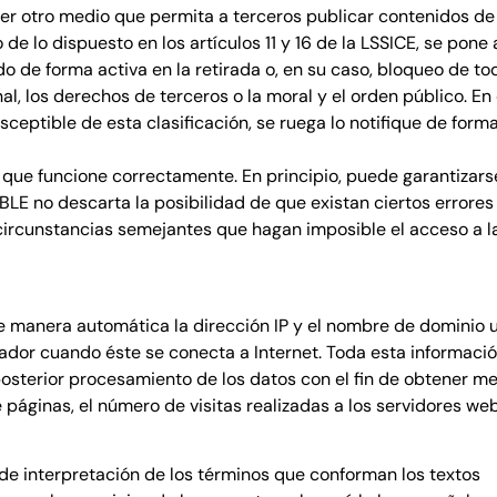
ier otro medio que permita a terceros publicar contenidos d
lo dispuesto en los artículos 11 y 16 de la LSSICE, se pone a
o de forma activa en la retirada o, en su caso, bloqueo de t
nal, los derechos de terceros o la moral y el orden público. E
sceptible de esta clasificación, se ruega lo notifique de form
 que funcione correctamente. En principio, puede garantizars
ABLE no descarta la posibilidad de que existan ciertos error
 circunstancias semejantes que hagan imposible el acceso a l
 manera automática la dirección IP y el nombre de dominio uti
r cuando éste se conecta a Internet. Toda esta información 
posterior procesamiento de los datos con el fin de obtener 
ginas, el número de visitas realizadas a los servidores web, 
 de interpretación de los términos que conforman los textos