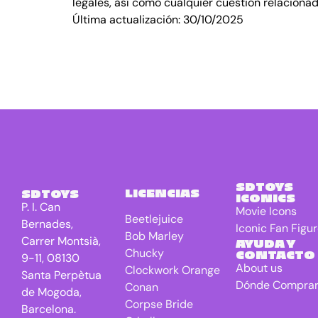
legales, así como cualquier cuestión relacionad
Última actualización: 30/10/2025
SDTOYS
LICENCIAS
SDTOYS
ICONICS
P. I. Can
Movie Icons
Beetlejuice
Bernades,
Iconic Fan Figu
Bob Marley
Carrer Montsià,
AYUDA Y
Chucky
CONTACTO
9-11, 08130
About us
Clockwork Orange
Santa Perpètua
Dónde Compra
Conan
de Mogoda,
Corpse Bride
Barcelona.